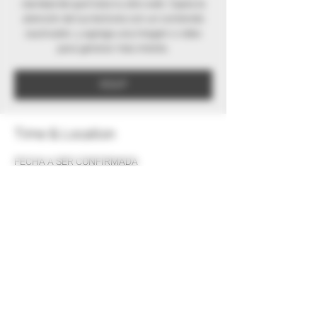
claridad de qué trata tu sitio web. Capta la
atención de tus lectores con un contenido
cautivador, y agrega una imagen o video
para generar más interés.
RSVP
Time & Location
FECHA A SER CONFIRMADA
Ubicación a ser confirmada
RSVP
Share this event