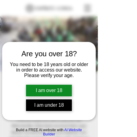
Are you over 18?
You need to be 18 years old or older
in order to access our website.
Please verify your age.
Accidente
I am over 18
Cerebrovascular
FECHA A SER CONFIRMADA
  |  
Ubicación a
I am under 18
ser confirmada
Este es el párrafo de tu sección de
Bienvenida. Este texto es el primero que
Build a FREE AI website with
AI Website
leerán tus lectores. Procura explicar con
Builder