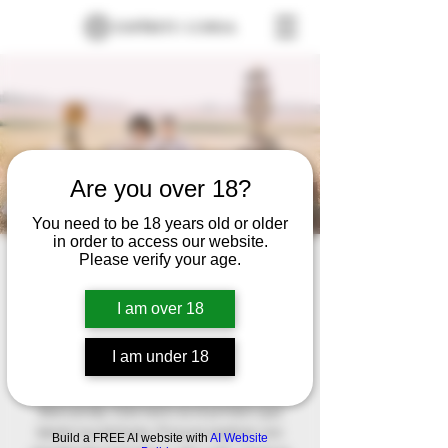
Are you over 18?
You need to be 18 years old or older
in order to access our website.
Please verify your age.
Boda de Virginia y
David
I am over 18
Fri, May 15
  |  
Puig-arnau Pubil, 25283
Canalda, Lérida, España
I am under 18
Este es el párrafo de tu sección de
Bienvenida. Este texto es el primero que
leerán tus lectores. Procura explicar con
Build a FREE AI website with
AI Website