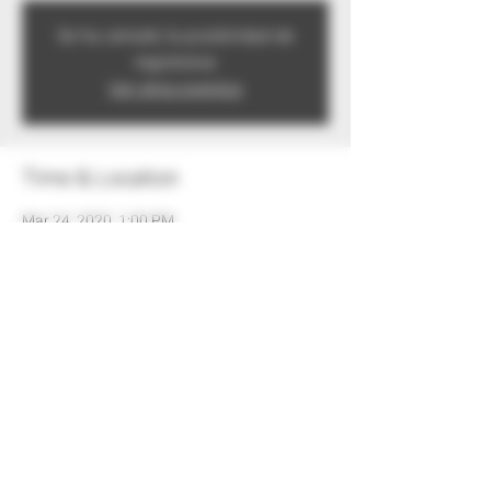
Se ha cerrado la posibilidad de
registrarse
Ver otros eventos
Time & Location
Mar 24, 2020, 1:00 PM
El Puerto, Tlalnepantla de Baz, Méx., México
Share this event
Privacy notice
2025
®