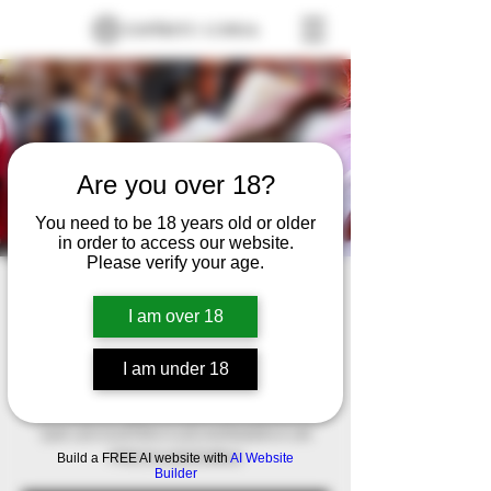
Are you over 18?
You need to be 18 years old or older
in order to access our website.
Please verify your age.
Crazy Garage
I am over 18
Tue, Mar 24
  |  
El Puerto, Tlalnepantla de Baz,
Méx., México
I am under 18
PUES ESTE EVENTO ES MAS QUE NADA
PARA QUE LA GENTE COMPRE PRODUCTOS
QUE LES GUSTEN O LES AGRADEN A UN
PRECIO ASCESIBLE
Build a FREE AI website with
AI Website
Builder