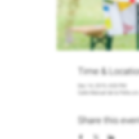
Time & Locati
Dec 14, 2019, 4:00 PM
Calle Manuel de la Peña s/n
Share this eve