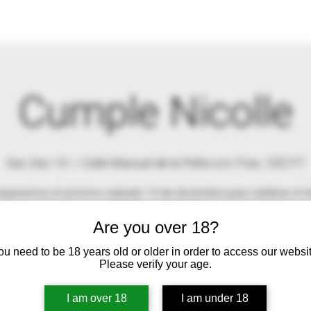
Cumple Nicolle
Sat, Dec 14
  |  
Calle Manuel de la Peña s/n, Frac. CECYT
speramos el próximo sabado 14 de diciembre para celebrar el t
cumpleaños de Nicolle...
Are you over 18?
ou need to be 18 years old or older in order to access our websit
Please verify your age.
Se ha cerrado la posibilidad de registrarse
Ver otros eventos
I am over 18
I am under 18