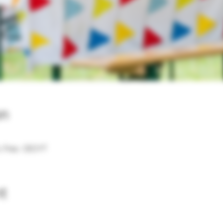
on
, Frac. CECYT
nt