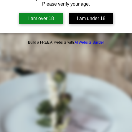
Ver otros eventos
Please verify your age.
I am over 18
I am under 18
Build a FREE AI website with
AI Website Builder