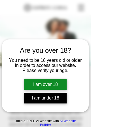
Are you over 18?
You need to be 18 years old or older
in order to access our website.
Please verify your age.
Irene & Mike
Fri, Sep 11
  |  
Santillana del Mar, Cantabria,
I am over 18
España
I am under 18
Este es el párrafo de tu sección de
Bienvenida. Este texto es el primero que
leerán tus lectores. Procura explicar con
claridad de qué trata tu sitio web. Capta la
Build a FREE AI website with
AI Website
atención de tus lectores con un contenido
Builder