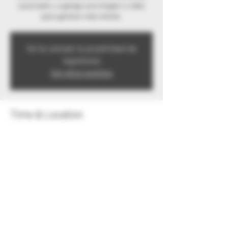
cautivador, y agrega una imagen o video
para generar más interés.
Se ha cerrado la posibilidad de
registrarse
Ver otros eventos
Time & Location
Sep 11, 2020, 7:00 PM
Santillana del Mar, Cantabria, España
Share this event