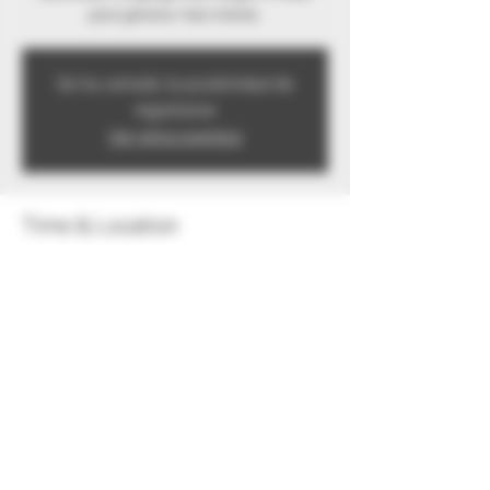
para generar más interés.
Se ha cerrado la posibilidad de
registrarse
Ver otros eventos
Time & Location
Nov 29, 2019, 7:00 PM
Lerma de Villada, Méx., México
Share this event