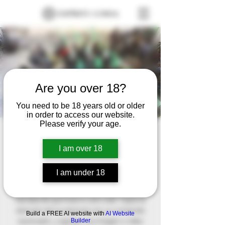
Are you over 18?
You need to be 18 years old or older
in order to access our website.
Please verify your age.
llantas Paul
I am over 18
Fri, Nov 29
  |  
Lerma de Villada, Méx., México
Este es el párrafo de tu sección de
I am under 18
Bienvenida. Este texto es el primero que
leerán tus lectores. Procura explicar con
claridad de qué trata tu sitio web. Capta la
atención de tus lectores con un contenido
Build a FREE AI website with
AI Website
cautivador, y agrega una imagen o video
Builder