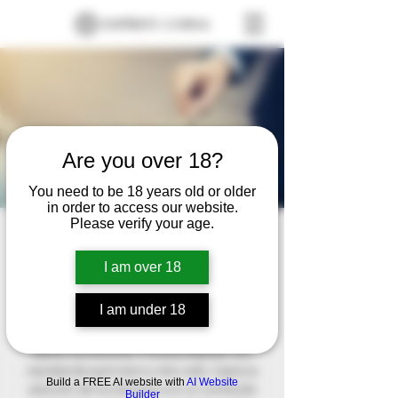
Are you over 18?
You need to be 18 years old or older
in order to access our website.
Please verify your age.
Luis Silva
Sat, Nov 16
  |  
Glorieta La Grama,
I am over 18
Villavicencio, Meta, Colombia
I am under 18
Este es el párrafo de tu sección de
Bienvenida. Este texto es el primero que
leerán tus lectores. Procura explicar con
claridad de qué trata tu sitio web. Capta la
Build a FREE AI website with
AI Website
atención de tus lectores con un contenido
Builder