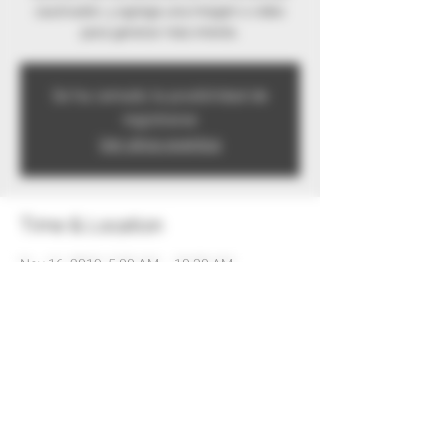
cautivador, y agrega una imagen o video
para generar más interés.
Se ha cerrado la posibilidad de
registrarse
Ver otros eventos
Time & Location
Nov 16, 2019, 5:00 AM – 10:30 AM
Glorieta La Grama, Villavicencio, Meta,
Colombia
Share this event