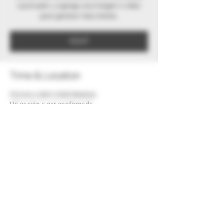
cautivador, y agrega una imagen o video
para generar más interés.
RSVP
Time & Location
FECHA A SER CONFIRMADA
Ubicación a ser confirmada
RSVP
Share this event