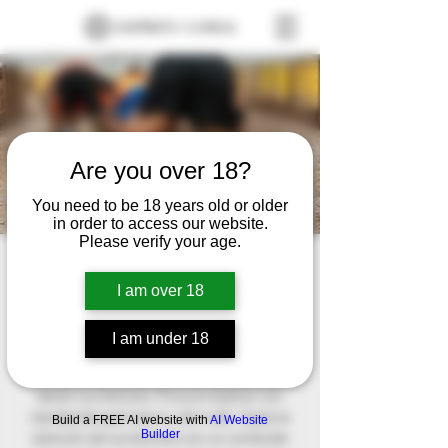
Are you over 18?
You need to be 18 years old or older
in order to access our website.
Please verify your age.
Mi Sitio
I am over 18
FECHA A SER CONFIRMADA
  |  
Ubicación a
ser confirmada
I am under 18
Este es el párrafo de tu sección de
Bienvenida. Este texto es el primero que
leerán tus lectores. Procura explicar con
claridad de qué trata tu sitio web. Capta la
Build a FREE AI website with
AI Website
Builder
atención de tus lectores con un contenido