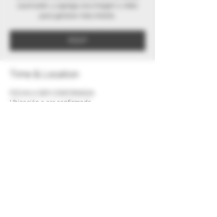
cautivador, y agrega una imagen o video
para generar más interés.
RSVP
Time & Location
FECHA A SER CONFIRMADA
Ubicación a ser confirmada
RSVP
Share this event