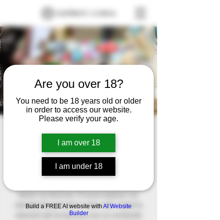
Are you over 18?
You need to be 18 years old or older
in order to access our website.
Please verify your age.
Mi Sitio
I am over 18
FECHA A SER CONFIRMADA
  |  
Ubicación a
ser confirmada
I am under 18
Este es el párrafo de tu sección de
Bienvenida. Este texto es el primero que
leerán tus lectores. Procura explicar con
claridad de qué trata tu sitio web. Capta la
Build a FREE AI website with
AI Website
Builder
atención de tus lectores con un contenido