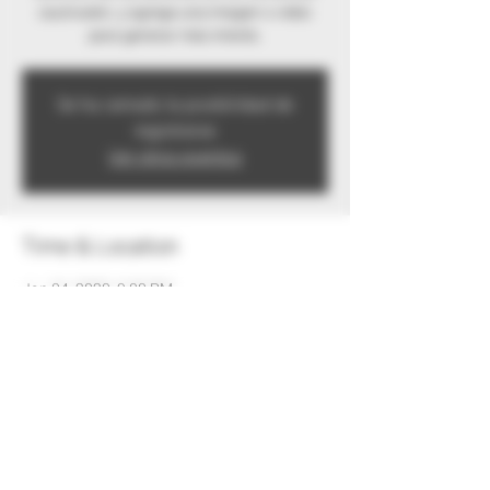
cautivador, y agrega una imagen o video
para generar más interés.
Se ha cerrado la posibilidad de
registrarse
Ver otros eventos
Time & Location
Jan 04, 2020, 9:00 PM
Santa Rosa de Calamuchita, Córdoba,
Argentina
Share this event