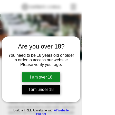
Are you over 18?
You need to be 18 years old or older
in order to access our website.
Please verify your age.
mis15abril
Sat, Jan 04
  |  
Santa Rosa de Calamuchita,
I am over 18
Córdoba, Argentina
I am under 18
Este es el párrafo de tu sección de
Bienvenida. Este texto es el primero que
leerán tus lectores. Procura explicar con
claridad de qué trata tu sitio web. Capta la
Build a FREE AI website with
AI Website
atención de tus lectores con un contenido
Builder