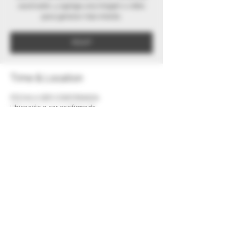
cautivador, y agrega una imagen o video
para generar más interés.
RSVP
Time & Location
FECHA A SER CONFIRMADA
Ubicación a ser confirmada
RSVP
Share this event