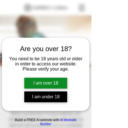
Are you over 18?
You need to be 18 years old or older
in order to access our website.
Please verify your age.
Perdida
I am over 18
FECHA A SER CONFIRMADA
  |  
Ubicación a
ser confirmada
I am under 18
Este es el párrafo de tu sección de
Bienvenida. Este texto es el primero que
leerán tus lectores. Procura explicar con
claridad de qué trata tu sitio web. Capta la
Build a FREE AI website with
AI Website
Builder
atención de tus lectores con un contenido