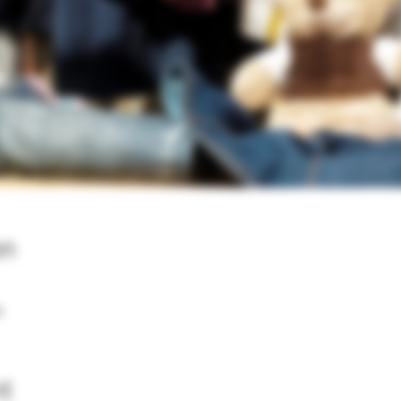
on
a
nt