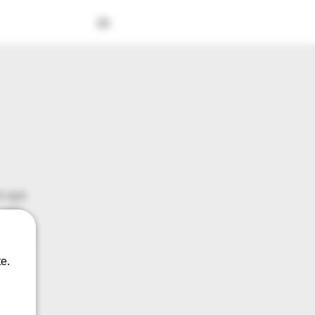
ro que
o web.
ega una
e.