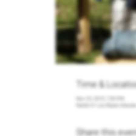
Time & Locati
Nov 25, 2019, 7:00 PM
Nardo 61 Los Reyes Ixtacal
Share this eve