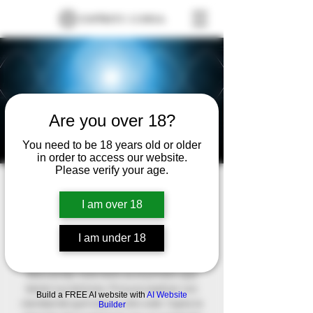
Are you over 18?
You need to be 18 years old or older
in order to access our website.
Please verify your age.
study computer
I am over 18
engineering
Tue, Nov 26
  |  
valle de chalco solidaridad
I am under 18
Este es el párrafo de tu sección de
Bienvenida. Este texto es el primero que
leerán tus lectores. Procura explicar con
Build a FREE AI website with
AI Website
claridad de qué trata tu sitio web. Capta la
Builder