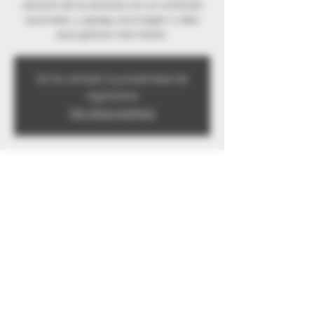
atención de tus lectores con un contenido
cautivador, y agrega una imagen o video
para generar más interés.
Se ha cerrado la posibilidad de
registrarse
Ver otros eventos
Time & Location
Nov 26, 2019, 7:00 PM
valle de chalco solidaridad
Share this event