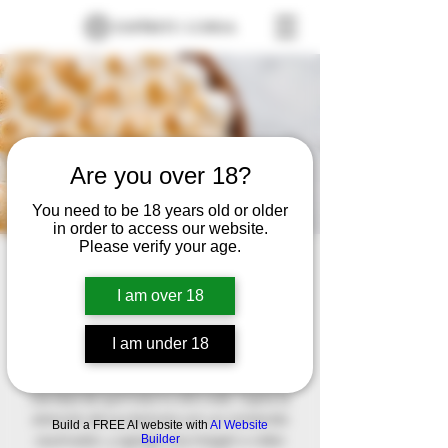
Are you over 18?
You need to be 18 years old or older
in order to access our website.
Please verify your age.
Bananito
I am over 18
jue 28 de nov
  |  
Cl. 87c Sur, Bogotá, Colombia
Este es el párrafo de tu sección de
I am under 18
Bienvenida. Este texto es el primero que
leerán tus lectores. Procura explicar con
claridad de qué trata tu sitio web. Capta la
atención de tus lectores con un contenido
Build a FREE AI website with
AI Website
cautivador, y agrega una imagen o video
Builder