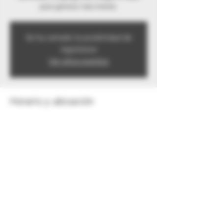
para generar más interés.
Se ha cerrado la posibilidad de
registrarse
Ver otros eventos
Horario y ubicación
28 nov 2019, 4:00 a.m.
Cl. 87c Sur, Bogotá, Colombia
Compartir este evento