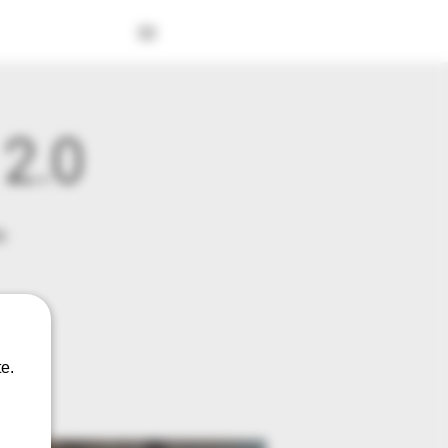
 2.0
a
e.