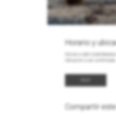
Horario y ubic
FECHA A SER CONFIRMAD
Ubicación a ser confirmada
RSVP
Compartir este