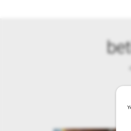
bet
Y