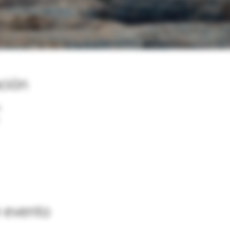
ación
A
 evento