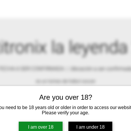
itronix la leyenda
FECHA A SER CONFIRMADA
  |  
Ubicación a ser confirmad
es un torneo de futbol soccer
Are you over 18?
RSVP
ou need to be 18 years old or older in order to access our websit
Please verify your age.
I am over 18
I am under 18