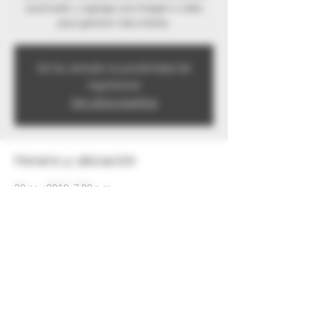
cautivador, y agrega una imagen o video
para generar más interés.
Se ha cerrado la posibilidad de
registrarse
Ver otros eventos
Horario y ubicación
30 nov 2019, 7:00 p.m.
Guatemala City Metropolitan Area,
Guatemala
Compartir este evento