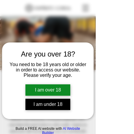
Are you over 18?
You need to be 18 years old or older
in order to access our website.
Please verify your age.
copa Javier
sáb 30 de nov
  |  
Guatemala City Metropolitan
I am over 18
Area, Guatemala
I am under 18
Este es el párrafo de tu sección de
Bienvenida. Este texto es el primero que
leerán tus lectores. Procura explicar con
claridad de qué trata tu sitio web. Capta la
Build a FREE AI website with
AI Website
atención de tus lectores con un contenido
Builder