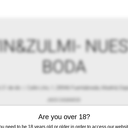
IN&ZULMI- NUE
BODA
 21 de dic
  |  
Calle Litio, 1, 28946 Fuenlabrada, Madrid, Es
¡NOS CASAMOS!
Are you over 18?
Se ha cerrado la posibilidad de registrarse
ou need to be 18 years old or older in order to access our websit