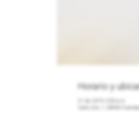
Horario y ubic
21 dic 2019, 5:30 p.m.
Calle Litio, 1, 28946 Fuenl