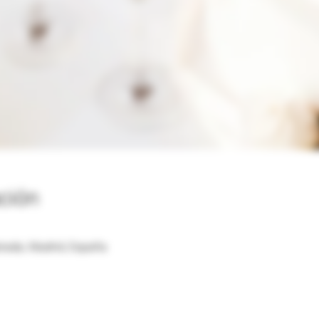
ación
abrada, Madrid, España