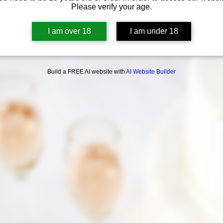
Ver otros eventos
Please verify your age.
I am over 18
I am under 18
Build a FREE AI website with
AI Website Builder