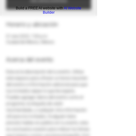
Build a FREE AI website with
AI Website
Builder
Horario y ubicación
01 ene 2025, 7:00 p.m.
Ciudad de México, México
Acerca del evento
Esta es la descripción de tu evento. Utiliza 
este espacio para ofrecer un breve resumen 
del evento e información adicional para que 
tus invitados sepan lo que les espera. 
Puedes agregar datos del evento como el 
programa, la etiqueta de vestir 
recomendada, y cualquier otra información 
útil para los invitados. Si alguien tiene 
previsto hablar en público en tu evento, esta 
es una buena ocasión para indicar los temas 
que tratará o incluir una breve biografía. Si el 