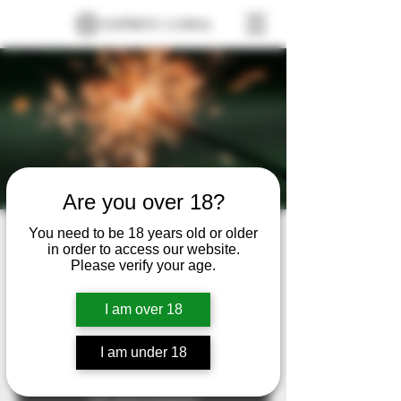
Are you over 18?
Mi evento
You need to be 18 years old or older
in order to access our website.
Please verify your age.
mié 01 de ene
  |  
Ciudad de México
No te lo pierdas
I am over 18
I am under 18
Se ha cerrado la posibilidad de
registrarse
Ver otros eventos