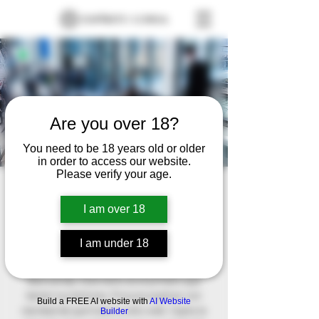
Are you over 18?
You need to be 18 years old or older
in order to access our website.
Please verify your age.
Scorpio Producciones
I am over 18
vie 27 de dic
  |  
https://chernobylscorpiopr.wixsite.com/sc
pr
I am under 18
Este es el párrafo de tu sección de
Bienvenida. Este texto es el primero que
leerán tus lectores. Procura explicar con
Build a FREE AI website with
AI Website
claridad de qué trata tu sitio web. Capta la
Builder