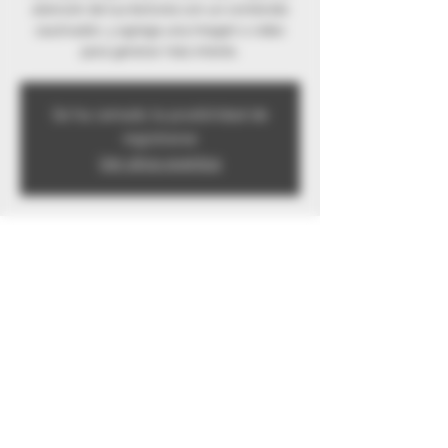
atención de tus lectores con un contenido
cautivador, y agrega una imagen o video
para generar más interés.
Se ha cerrado la posibilidad de
registrarse
Ver otros eventos
Horario y ubicación
27 dic 2019, 9:00 a.m.
https://chernobylscorpiopr.wixsite.com/scpr
Compartir este evento